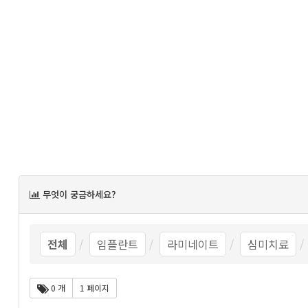
목
무엇이 궁금하세요?
록
전체
임플란트
라미네이트
심미치료
0 개
1 페이지