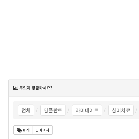
목
무엇이 궁금하세요?
록
전체
임플란트
라미네이트
심미치료
0 개
1 페이지