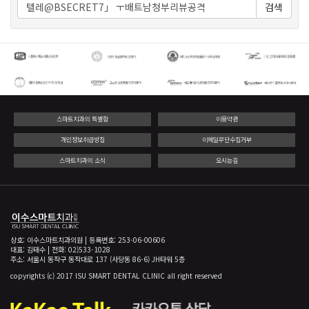
검색
스마트치과의 특별함
이용약관
개인정보취급방침
이메일무단수집거부
스마트치과의 소식
오시는길
상호: 이수스마트치과의원 | 등록번호: 253-06-00606
대표: 김태수 | 전화: 02)533-1028
주소: 서울시 동작구 동작대로 137 (사당동 86-6) JH타워 5층
copyrights (c) 2017 ISU SMART DENTAL CLINIC all right reserved