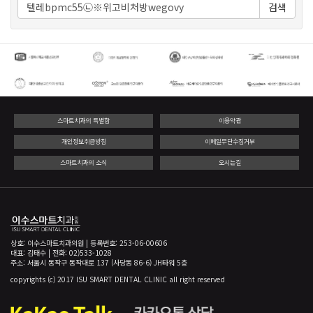
검색
스마트치과의 특별함
이용약관
개인정보취급방침
이메일무단수집거부
스마트치과의 소식
오시는길
상호: 이수스마트치과의원 | 등록번호: 253-06-00606
대표: 김태수 | 전화: 02)533-1028
주소: 서울시 동작구 동작대로 137 (사당동 86-6) JH타워 5층
copyrights (c) 2017 ISU SMART DENTAL CLINIC all right reserved