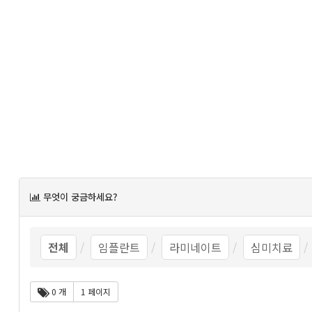
목
무엇이 궁금하세요?
록
전체
임플란트
라미네이트
심미치료
0 개
1 페이지