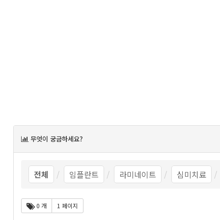
목
무엇이 궁금하세요?
록
전체
임플란트
라미네이트
심미치료
0 개
1 페이지