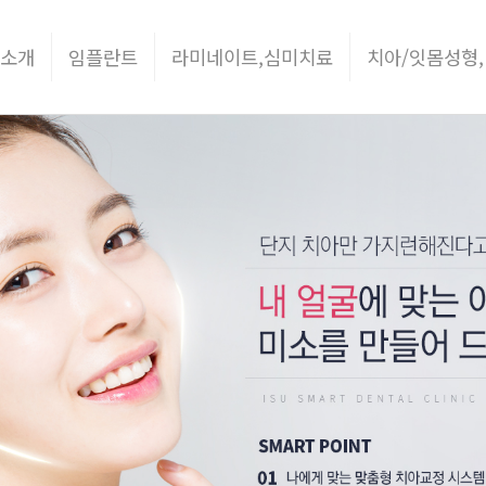
 소개
임플란트
라미네이트,심미치료
치아/잇몸성형,