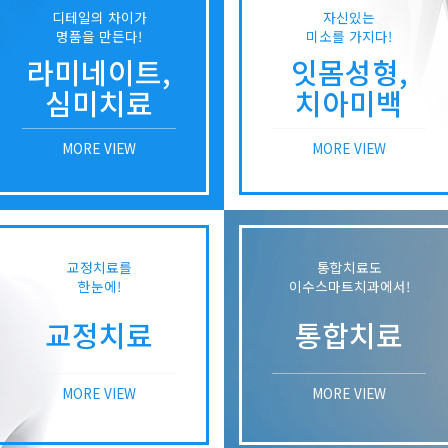
디테일의 차이가
자신있는
명품을 만든다!
미소를 가지다!
라미네이트,
잇몸성형,
심미치료
치아미백
MORE VIEW
MORE VIEW
교정치료를
통합치료도
한눈에!
이수스마트치과에서!
교정치료
통합치료
MORE VIEW
MORE VIEW